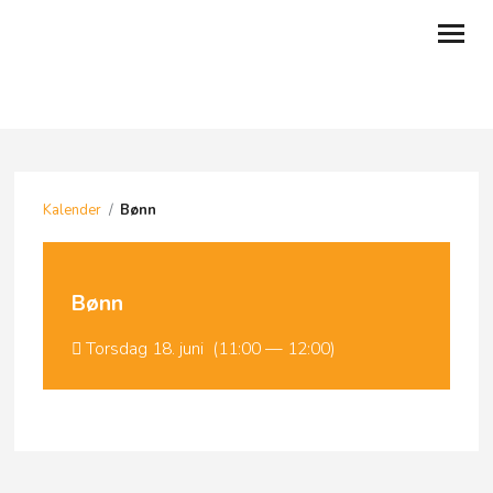
OM OSS
MØTEPUNKTER
Kalender
/
Bønn
KONFERANSER
KVELDSBIBELSKOLEN
Bønn
MISJONSARBEID
Torsdag 18. juni (11:00 — 12:00)
VIRKSOMHETER
OLAVSBORG
GI EN GAVE